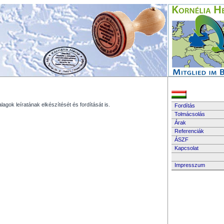
lagok leíratának elkészítését és fordítását is.
Fordítás
Tolmácsolás
Árak
Referenciák
ÁSZF
Kapcsolat
Impresszum