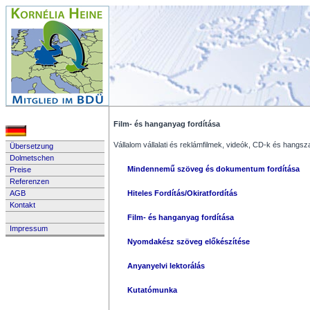
Film- és hanganyag fordítása
Vállalom vállalati és reklámfilmek, videók, CD-k és hangsza
Übersetzung
Dolmetschen
Mindennemű szöveg és dokumentum fordítása
Preise
Referenzen
AGB
Hiteles Fordítás/Okiratfordítás
Kontakt
Film- és hanganyag fordítása
Impressum
Nyomdakész szöveg előkészítése
Anyanyelvi lektorálás
Kutatómunka